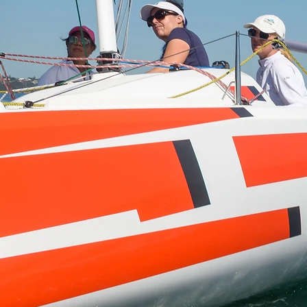
Documenti
t
Piano velico
Scarica