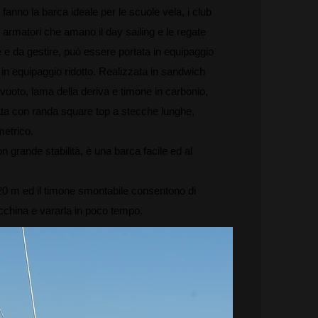
fanno la barca ideale per le scuole vela, i club
 armatori che amano il day sailing e le regate
e e da gestire, può essere portata in equipaggio
in equipaggio ridotto. Realizzata in sandwich
vuoto, lama della deriva e timone in carbonio,
ta con randa square top a stecche lunghe,
etrico.
n grande stabilità, è una barca facile ed al
1,20 m ed il timone smontabile consentono di
cchina e vararla in poco tempo.