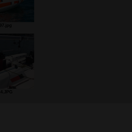
7.jpg
4.JPG