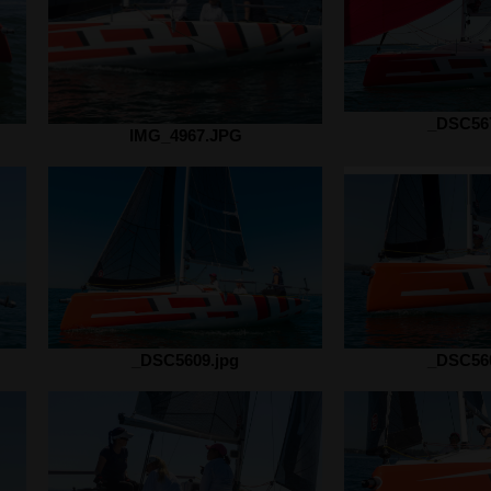
_DSC567
IMG_4967.JPG
_DSC5609.jpg
_DSC560