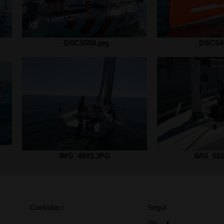
_DSC5550.jpg
_DSC549
IMG_4993.JPG
IMG_501
Contattaci
Segui