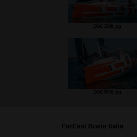
_DSC5598.jpg
_DSC5506.jpg
FarEast Boats Italia