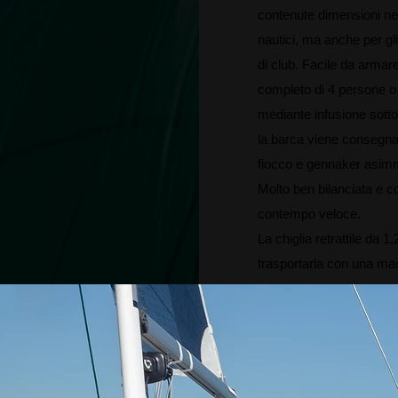
contenute dimensioni ne 
nautici, ma anche per gli
di club. Facile da armar
completo di 4 persone o 
mediante infusione sotto
la barca viene consegna
fiocco e gennaker asimm
Molto ben bilanciata e co
contempo veloce.
La chiglia retrattile da 
trasportarla con una ma